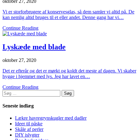
oktober 27, 2020
Vi er storforbrugere af konservesglas, så dem samler vi altid på. De
kan nemlig altid bruges til et eller andet. Denne gang har vi…
Continue Reading
Lyskæde med blade
oktober 27, 2020
Det er efterår og det er mørkt og koldt det meste af dagen. Vi skaber
hygge i hjemmet med lys. Jeg har lavet en…
Continue Reading
Søg
efter:
Seneste indlæg
Lækre havregrynskugler med dadler
Ideer til påske
Skåle af perler
DIY islygter