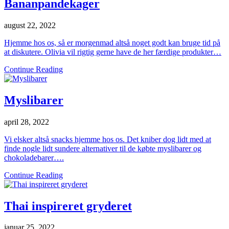
Bananpandekager
august 22, 2022
Hjemme hos os, så er morgenmad altså noget godt kan bruge tid på
at diskutere. Olivia vil rigtig gerne have de her færdige produkter…
Continue Reading
Myslibarer
april 28, 2022
Vi elsker altså snacks hjemme hos os. Det kniber dog lidt med at
finde nogle lidt sundere alternativer til de købte myslibarer og
chokoladebarer….
Continue Reading
Thai inspireret gryderet
januar 25, 2022