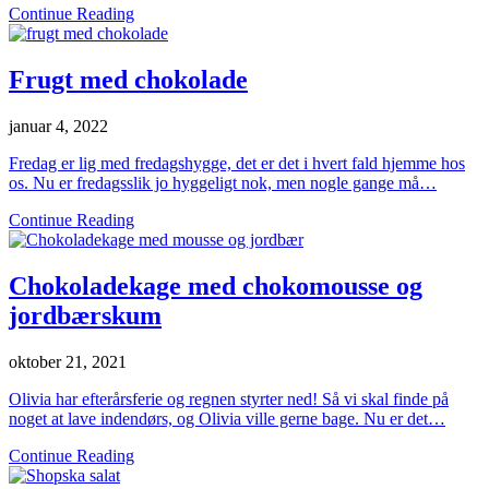
Continue Reading
Frugt med chokolade
januar 4, 2022
Fredag er lig med fredagshygge, det er det i hvert fald hjemme hos
os. Nu er fredagsslik jo hyggeligt nok, men nogle gange må…
Continue Reading
Chokoladekage med chokomousse og
jordbærskum
oktober 21, 2021
Olivia har efterårsferie og regnen styrter ned! Så vi skal finde på
noget at lave indendørs, og Olivia ville gerne bage. Nu er det…
Continue Reading