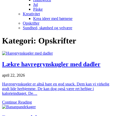
Jul
Påske
Kreativitet
Krea ideer med børnene
Opskrifter
Sundhed, skønhed og velvære
Kategori:
Opskrifter
Lækre havregrynskugler med dadler
april 22, 2026
Havregrynskugler er altså bare en god snack. Dem kan vi virkelig
godt lide herhjemme. De kan dog også være ret heftige i
kalorieindtaget. De…
Continue Reading