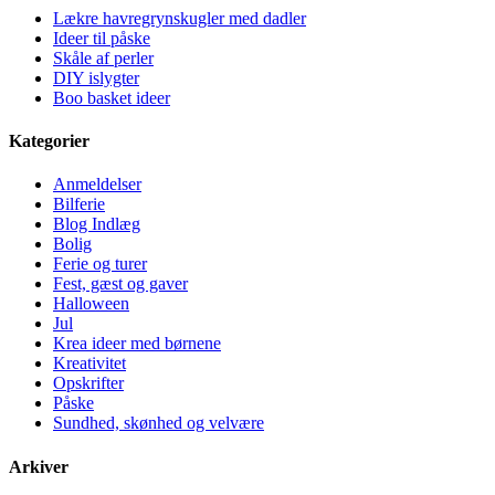
Lækre havregrynskugler med dadler
Ideer til påske
Skåle af perler
DIY islygter
Boo basket ideer
Kategorier
Anmeldelser
Bilferie
Blog Indlæg
Bolig
Ferie og turer
Fest, gæst og gaver
Halloween
Jul
Krea ideer med børnene
Kreativitet
Opskrifter
Påske
Sundhed, skønhed og velvære
Arkiver