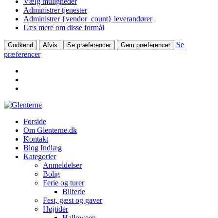
Vælg muligheder
Administrer tjenester
Administrer {vendor_count} leverandører
Læs mere om disse formål
Se
Godkend
Afvis
Se præferencer
Gem præferencer
præferencer
Skip
to
Forside
content
Om Glenterne.dk
Kontakt
Blog Indlæg
Kategorier
Anmeldelser
Bolig
Ferie og turer
Bilferie
Fest, gæst og gaver
Højtider
Halloween