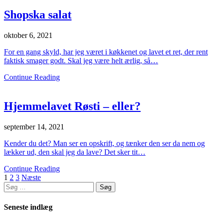
Shopska salat
oktober 6, 2021
For en gang skyld, har jeg været i køkkenet og lavet et ret, der rent
faktisk smager godt. Skal jeg være helt ærlig, så…
Continue Reading
Hjemmelavet Røsti – eller?
september 14, 2021
Kender du det? Man ser en opskrift, og tænker den ser da nem og
lækker ud, den skal jeg da lave? Det sker tit…
Continue Reading
Indlægsinddeling
1
2
3
Næste
Søg
efter:
Seneste indlæg