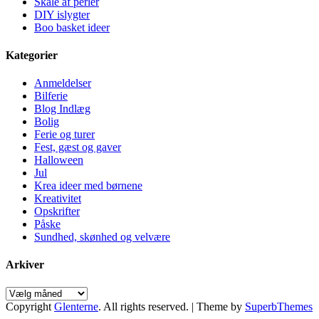
Skåle af perler
DIY islygter
Boo basket ideer
Kategorier
Anmeldelser
Bilferie
Blog Indlæg
Bolig
Ferie og turer
Fest, gæst og gaver
Halloween
Jul
Krea ideer med børnene
Kreativitet
Opskrifter
Påske
Sundhed, skønhed og velvære
Arkiver
Arkiver
Copyright
Glenterne
. All rights reserved.
| Theme by
SuperbThemes