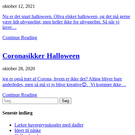
oktober 12, 2021
Nu er det snart halloween. Oliva elsker halloween, og det må gerne
være lidt uhyggeligt, men heller ikke for uhyggeligt. Så når vi
laver…
Continue Reading
Coronasikker Halloween
oktober 28, 2020
jeg er også træt af Corona, hvem er ikke det? Alting bliver bare
anderledes, men så må vi jo blive kreative😊. Vi kommer ikke…
Continue Reading
Søg
efter:
Seneste indlæg
Lækre havregrynskugler med dadler
Ideer til påske