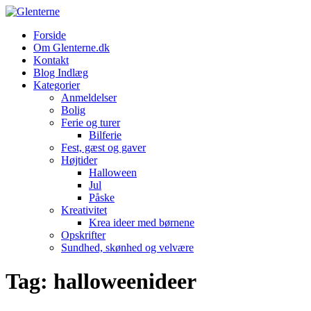
Skip
to
Forside
content
Om Glenterne.dk
Kontakt
Blog Indlæg
Kategorier
Anmeldelser
Bolig
Ferie og turer
Bilferie
Fest, gæst og gaver
Højtider
Halloween
Jul
Påske
Kreativitet
Krea ideer med børnene
Opskrifter
Sundhed, skønhed og velvære
Tag:
halloweenideer