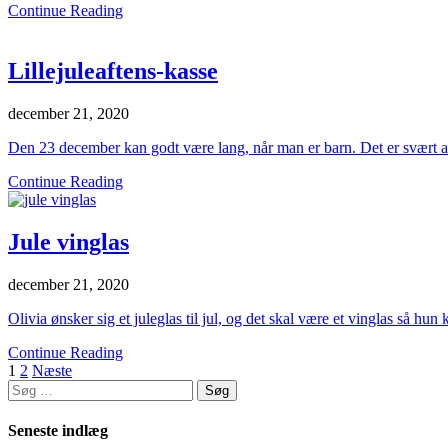
Continue Reading
Lillejuleaftens-kasse
december 21, 2020
Den 23 december kan godt være lang, når man er barn. Det er svært at
Continue Reading
Jule vinglas
december 21, 2020
Olivia ønsker sig et juleglas til jul, og det skal være et vinglas så 
Continue Reading
Indlægsinddeling
1
2
Næste
Søg
efter:
Seneste indlæg