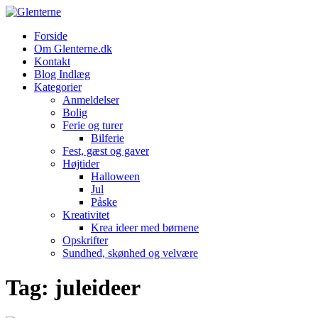
Skip
to
Forside
content
Om Glenterne.dk
Kontakt
Blog Indlæg
Kategorier
Anmeldelser
Bolig
Ferie og turer
Bilferie
Fest, gæst og gaver
Højtider
Halloween
Jul
Påske
Kreativitet
Krea ideer med børnene
Opskrifter
Sundhed, skønhed og velvære
Tag:
juleideer