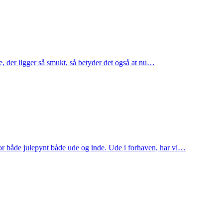
e, der ligger så smukt, så betyder det også at nu…
rfor både julepynt både ude og inde. Ude i forhaven, har vi…