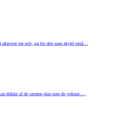
 aktivere sig selv, og for den sags skyld også…
hun kan drikke af de samme glas som de voksne….