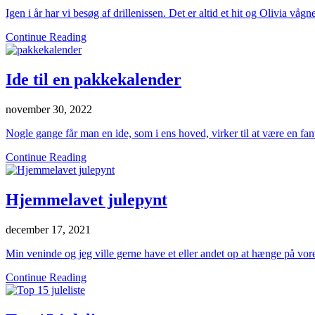
Igen i år har vi besøg af drillenissen. Det er altid et hit og Olivia 
Continue Reading
Ide til en pakkekalender
november 30, 2022
Nogle gange får man en ide, som i ens hoved, virker til at være en fant
Continue Reading
Hjemmelavet julepynt
december 17, 2021
Min veninde og jeg ville gerne have et eller andet op at hænge på v
Continue Reading