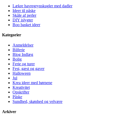
Lækre havregrynskugler med dadler
Ideer til påske
Skåle af perler
DIY islygter
Boo basket ideer
Kategorier
Anmeldelser
Bilferie
Blog Indlæg
Bolig
Ferie og turer
Fest, gæst og gaver
Halloween
Jul
Krea ideer med børnene
Kreativitet
Opskrifter
Påske
Sundhed, skønhed og velvære
Arkiver