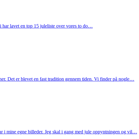
har lavet en top 15 juleliste over vores to do…
ner. Det er blevet en fast tradition gennem tiden. Vi finder på nogle…
ar i mine egne billeder. Jeg skal i gang med jule oppyntningen og vil…