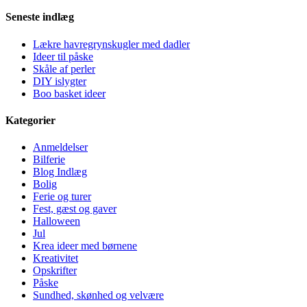
Seneste indlæg
Lækre havregrynskugler med dadler
Ideer til påske
Skåle af perler
DIY islygter
Boo basket ideer
Kategorier
Anmeldelser
Bilferie
Blog Indlæg
Bolig
Ferie og turer
Fest, gæst og gaver
Halloween
Jul
Krea ideer med børnene
Kreativitet
Opskrifter
Påske
Sundhed, skønhed og velvære