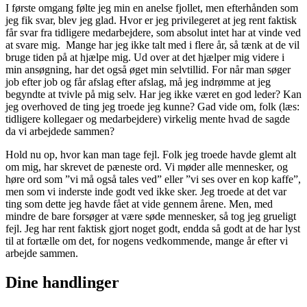
I første omgang følte jeg min en anelse fjollet, men efterhånden som
jeg fik svar, blev jeg glad. Hvor er jeg privilegeret at jeg rent faktisk
får svar fra tidligere medarbejdere, som absolut intet har at vinde ved
at svare mig. Mange har jeg ikke talt med i flere år, så tænk at de vil
bruge tiden på at hjælpe mig. Ud over at det hjælper mig videre i
min ansøgning, har det også øget min selvtillid. For når man søger
job efter job og får afslag efter afslag, må jeg indrømme at jeg
begyndte at tvivle på mig selv. Har jeg ikke været en god leder? Kan
jeg overhoved de ting jeg troede jeg kunne? Gad vide om, folk (læs:
tidligere kollegaer og medarbejdere) virkelig mente hvad de sagde
da vi arbejdede sammen?
Hold nu op, hvor kan man tage fejl. Folk jeg troede havde glemt alt
om mig, har skrevet de pæneste ord. Vi møder alle mennesker, og
høre ord som ”vi må også tales ved” eller ”vi ses over en kop kaffe”,
men som vi inderste inde godt ved ikke sker. Jeg troede at det var
ting som dette jeg havde fået at vide gennem årene. Men, med
mindre de bare forsøger at være søde mennesker, så tog jeg grueligt
fejl. Jeg har rent faktisk gjort noget godt, endda så godt at de har lyst
til at fortælle om det, for nogens vedkommende, mange år efter vi
arbejde sammen.
Dine handlinger