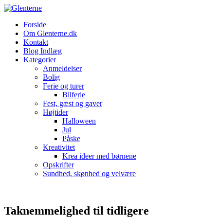
Skip
to
Forside
content
Om Glenterne.dk
Kontakt
Blog Indlæg
Kategorier
Anmeldelser
Bolig
Ferie og turer
Bilferie
Fest, gæst og gaver
Højtider
Halloween
Jul
Påske
Kreativitet
Krea ideer med børnene
Opskrifter
Sundhed, skønhed og velvære
Taknemmelighed til tidligere