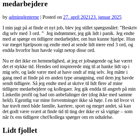
medarbejdere
by
adminglenterne
|
Posted on
27. april 2021
23. januar 2025
I min jagt på at finde et nyt job, blev jeg stillet spørgsmålet: ”Beskriv
dig selv med 3 ord. ” Jeg indrømmer, jeg gik lidt i panik. Jeg endte
med at spørge en tidligere medarbejder, om hun kunne hjælpe. Hun
var meget hjælpsom og endte med at sende lidt mere end 3 ord, og
endda hvorfor hun havde valgt netop disse ord.
Nu er det ikke en hemmelighed, at jeg er jobsøgende og har været
det et stykke tid. Hendes ord inspirerede mig til at hanke lidt op i
mig selv, og lade være med at have ondt af mig selv. Jeg måtte i
gang med at finde på en anden type ansøgning, end dem jeg havde
sendt tidligere. Så jeg endte med at skrive til lidt flere af mine
tidligere medarbejdere og kollegaer. Jeg gik endda til angreb på min
Linkedin profil og bad om anbefalinger der (dog ikke med samme
held). Egentlig var mine forventninger ikke så høje. I en tid hvor vi
har travlt med både familie, karriere, sport og meget andet, så kan
det godt være svært at finde tid til ting der ikke er så vigtige – som
når fx ens tidligere chef/kollega spørger om en udtalelse.
Lidt fjollet