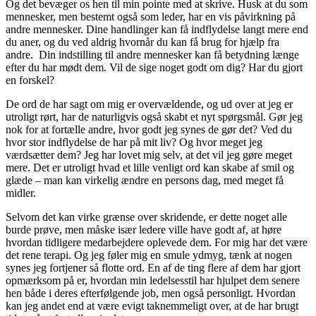
Og det bevæger os hen til min pointe med at skrive. Husk at du som
mennesker, men bestemt også som leder, har en vis påvirkning på
andre mennesker. Dine handlinger kan få indflydelse langt mere end
du aner, og du ved aldrig hvornår du kan få brug for hjælp fra
andre. Din indstilling til andre mennesker kan få betydning længe
efter du har mødt dem. Vil de sige noget godt om dig? Har du gjort
en forskel?
De ord de har sagt om mig er overvældende, og ud over at jeg er
utroligt rørt, har de naturligvis også skabt et nyt spørgsmål. Gør jeg
nok for at fortælle andre, hvor godt jeg synes de gør det? Ved du
hvor stor indflydelse de har på mit liv? Og hvor meget jeg
værdsætter dem? Jeg har lovet mig selv, at det vil jeg gøre meget
mere. Det er utroligt hvad et lille venligt ord kan skabe af smil og
glæde – man kan virkelig ændre en persons dag, med meget få
midler.
Selvom det kan virke grænse over skridende, er dette noget alle
burde prøve, men måske især ledere ville have godt af, at høre
hvordan tidligere medarbejdere oplevede dem. For mig har det være
det rene terapi. Og jeg føler mig en smule ydmyg, tænk at nogen
synes jeg fortjener så flotte ord. En af de ting flere af dem har gjort
opmærksom på er, hvordan min ledelsesstil har hjulpet dem senere
hen både i deres efterfølgende job, men også personligt. Hvordan
kan jeg andet end at være evigt taknemmeligt over, at de har brugt