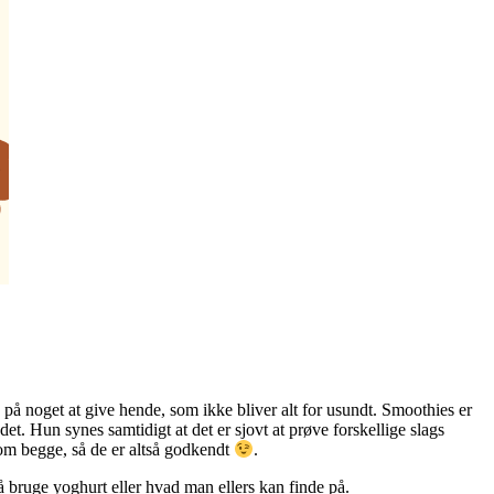
 på noget at give hende, som ikke bliver alt for usundt. Smoothies er
andet. Hun synes samtidigt at det er sjovt at prøve forskellige slags
t om begge, så de er altså godkendt
.
å bruge yoghurt eller hvad man ellers kan finde på.