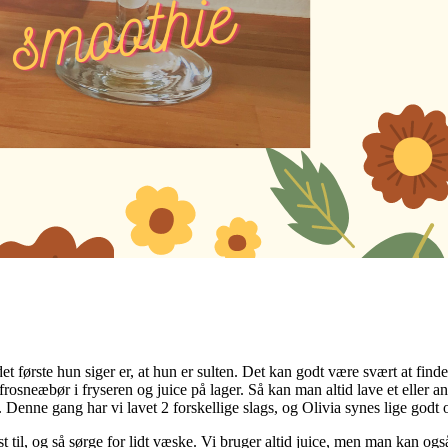
 første hun siger er, at hun er sulten. Det kan godt være svært at finde
ve frosneæbør i fryseren og juice på lager. Så kan man altid lave et eller 
g. Denne gang har vi lavet 2 forskellige slags, og Olivia synes lige god
 til, og så sørge for lidt væske. Vi bruger altid juice, men man kan ogs