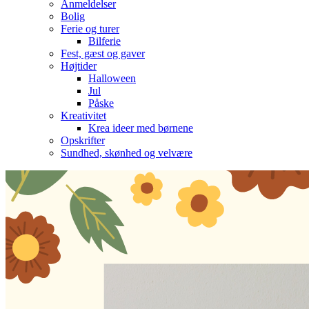
Anmeldelser
Bolig
Ferie og turer
Bilferie
Fest, gæst og gaver
Højtider
Halloween
Jul
Påske
Kreativitet
Krea ideer med børnene
Opskrifter
Sundhed, skønhed og velvære