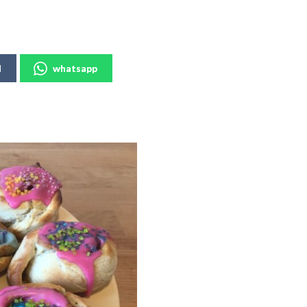
l
whatsapp